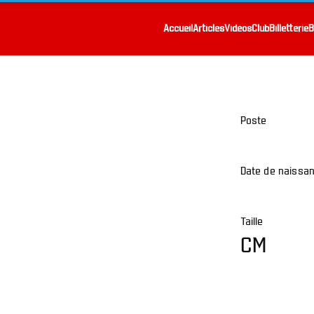
Accueil
Articles
Vidéos
Club
Billetterie
B
Poste
Date de naissa
Taille
CM