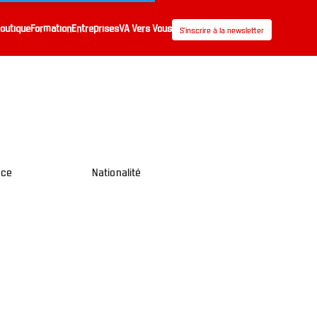
outique
Formation
Entreprises
VA Vers Vous
S’inscrire à la newsletter
nce
Nationalité