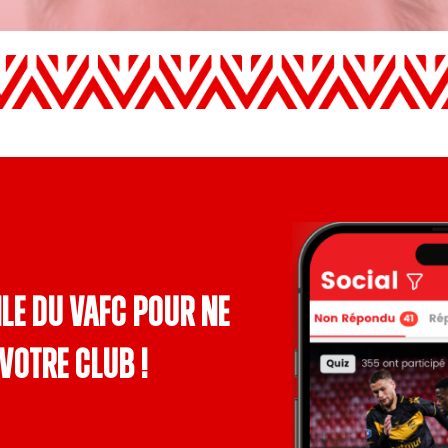
le du VAFC pour ne
votre club !