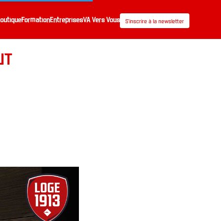
outique
Formation
Entreprises
VA Vers Vous
S’inscrire à la newsletter
UT