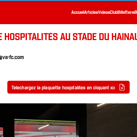
Accueil
Articles
Vidéos
Club
Billetterie
B
E HOSPITALITÉS AU STADE DU HAINA
@va-fc.com
Téléchargez la plaquette hospitalités en cliquant ici