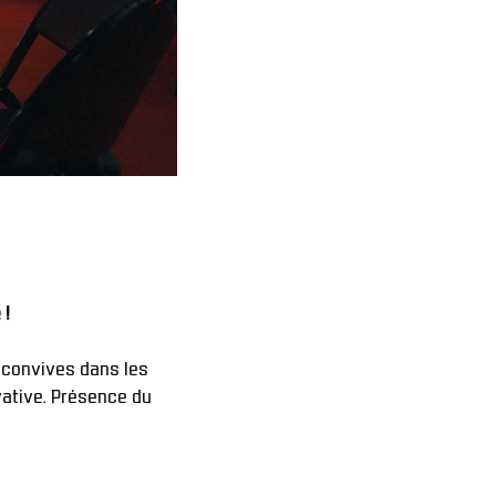
Envie de partager un moment inoubliable? Venez découvrir Le Scapulaire Cygnature ! 
convives dans les 
vative. Présence du 