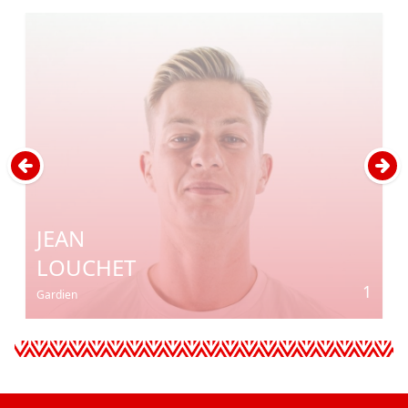
JEAN
LOUCHET
1
Gardien