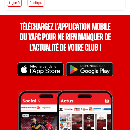
Ligue 3
Boutique
Téléchargez l’application mobile
du VAFC pour ne rien manquer de
l’actualité de votre club !