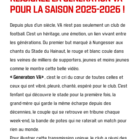
POUR LA SAISON 2025-2026 !
Depuis plus d’un siècle, VA n’est pas seulement un club de
football. C’est un héritage, une émotion, un lien vivant entre
les générations. Du premier but marqué à Nungesser aux
chants du Stade du Hainaut, le rouge et blanc coule dans
les veines de milliers de supporters, jeunes et moins jeunes
comme le montre
cette belle vidéo
.
« Génération VA»
, c’est le cri du cœur de toutes celles et
ceux qui ont vibré, pleuré, chanté, espéré pour le club. C’est
l’enfant qui découvre le stade pour la première fois, la
grand-mère qui garde la même écharpe depuis des
décennies, le couple qui se retrouve en tribune chaque
week-end, la bande de potes qui ne raterait un match pour
rien au monde.
Pour illustrer cette transmission unique, le club a réuni des