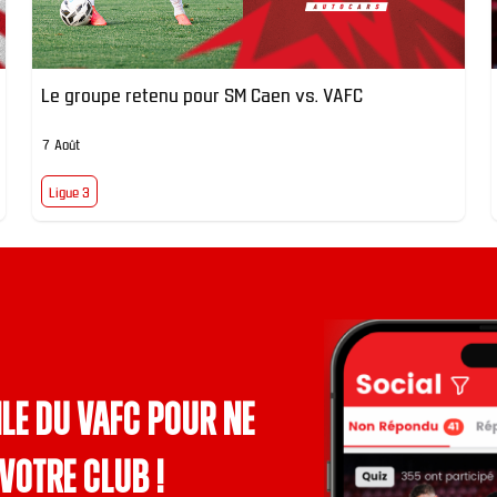
Le groupe retenu pour SM Caen vs. VAFC
7 Août
Ligue 3
le du VAFC pour ne
votre club !