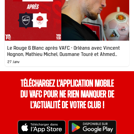
Le Rouge & Blanc après VAFC - Orléans avec Vincent
Hognon, Mathieu Michel, Ousmane Touré et Ahmed
Diomandé
27 Janv
Téléchargez l’application mobile
du VAFC pour ne rien manquer de
l’actualité de votre club !