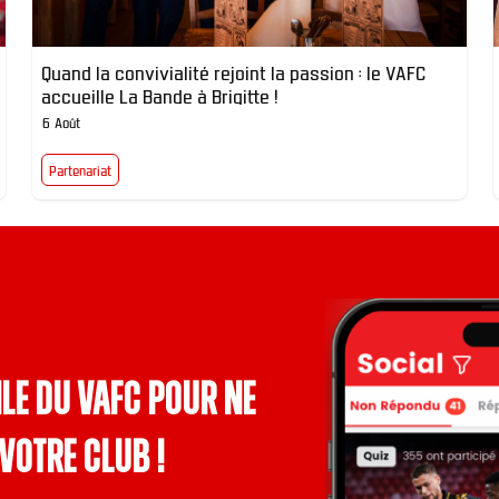
Quand la convivialité rejoint la passion : le VAFC
accueille La Bande à Brigitte !
6 Août
Partenariat
le du VAFC pour ne
votre club !