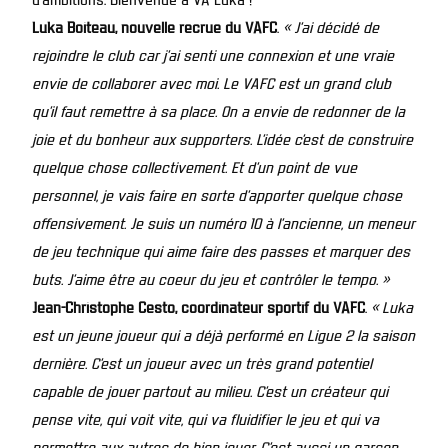
Luka Boiteau, nouvelle recrue du VAFC
.
« J’ai décidé de
rejoindre le club car j’ai senti une connexion et une vraie
envie de collaborer avec moi. Le VAFC est un grand club
qu’il faut remettre à sa place. On a envie de redonner de la
joie et du bonheur aux supporters. L’idée c’est de construire
quelque chose collectivement. Et d’un point de vue
personnel, je vais faire en sorte d’apporter quelque chose
offensivement. Je suis un numéro 10 à l’ancienne, un meneur
de jeu technique qui aime faire des passes et marquer des
buts. J’aime être au coeur du jeu et contrôler le tempo. »
Jean-Christophe Cesto, coordinateur sportif du VAFC
.
« Luka
est un jeune joueur qui a déjà performé en Ligue 2 la saison
dernière. C’est un joueur avec un très grand potentiel
capable de jouer partout au milieu. C’est un créateur qui
pense vite, qui voit vite, qui va fluidifier le jeu et qui va
permettre aux autres de bien jouer. C’est aussi un garçon