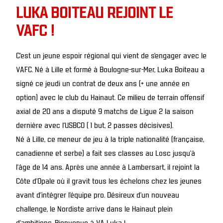
LUKA BOITEAU REJOINT LE
VAFC !
C’est un jeune espoir régional qui vient de s’engager avec le
VAFC. Né à Lille et formé à Boulogne-sur-Mer, Luka Boiteau a
signé ce jeudi un contrat de deux ans (+ une année en
option) avec le club du Hainaut. Ce milieu de terrain offensif
axial de 20 ans a disputé 9 matchs de Ligue 2 la saison
dernière avec l’USBCO ( 1 but, 2 passes décisives).
Né à Lille, ce meneur de jeu à la triple nationalité (française,
canadienne et serbe) a fait ses classes au Losc jusqu’à
l’âge de 14 ans. Après une année à Lambersart, il rejoint la
Côte d’Opale où il gravit tous les échelons chez les jeunes
avant d’intégrer l’équipe pro. Désireux d’un nouveau
challenge, le Nordiste arrive dans le Hainaut plein
d’ambitions. Bienvenue à VA Luka !