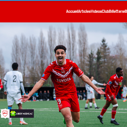
Accueil
Articles
Vidéos
Club
Billetterie
B