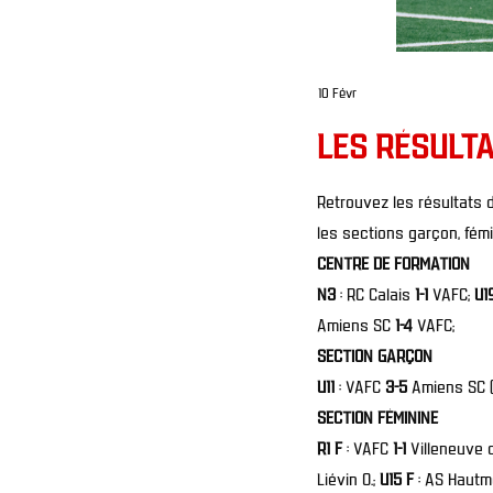
10 Févr
LES RÉSULTA
Retrouvez les résultats 
les sections garçon, fémi
CENTRE DE FORMATION
N3
: RC Calais
1-1
VAFC;
U1
Amiens SC
1-4
VAFC;
SECTION GARÇON
U11
: VAFC
3-5
Amiens SC (
SECTION FÉMININE
R1 F
: VAFC
1-1
Villeneuve 
Liévin O.;
U15 F
: AS Haut