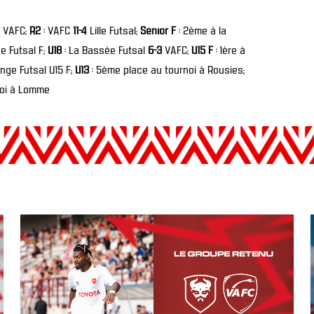
VAFC;
R2
: VAFC
11-4
Lille Futsal;
Sénior F
: 2ème à la
e Futsal F;
U18
: La Bassée Futsal
6-3
VAFC;
U15 F
: 1ère à
enge Futsal U15 F;
U13
: 5ème place au tournoi à Rousies;
noi à Lomme