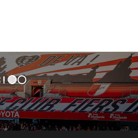
 ! 🔴⚪️