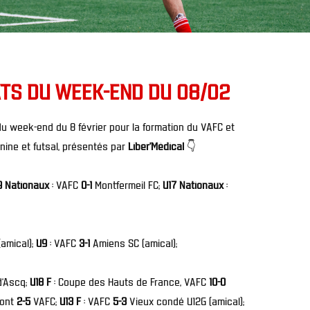
TS DU WEEK-END DU 08/02
du week-end du 8 février pour la formation du VAFC et
nine et futsal, présentés par
Liber’Médical
👇
9 Nationaux
: VAFC
0-1
Montfermeil FC;
U17 Nationaux
:
amical);
U9
: VAFC
3-1
Amiens SC (amical);
d’Ascq;
U18 F
: Coupe des Hauts de France, VAFC
10-0
mont
2-5
VAFC;
U13 F
: VAFC
5-3
Vieux condé U12G (amical);