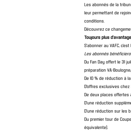
Les abonnés de la tribune
leur permettant de rejoi
conditions.
Découvrez ce changement
Toujours plus d’avantag
S’abonner au VAFC, c’est
Les abonnés bénéficiero
Du Fan Day offert le 31 j
préparation VA-Boulogne
De 10 % de réduction à la 
D’offres exclusives chez
De deux places offertes à
D’une réduction suppléme
D’une réduction sur les 
Du premier tour de Coupe
équivalente).