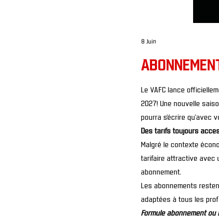
8 Juin
ABONNEMENTS
Le VAFC lance officielle
2027
! Une nouvelle saison
pourra s’écrire qu’avec v
Des tarifs toujours acce
Malgré le contexte économ
tarifaire attractive ave
abonnement.
Les abonnements restent
adaptées à tous les prof
Formule abonnement ou 