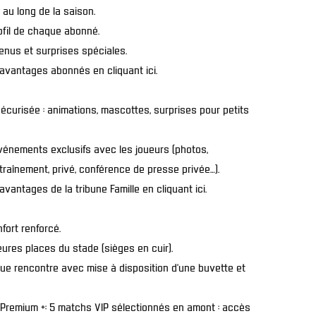
 au long de la saison.
ofil de chaque abonné.
enus et surprises spéciales.
t avantages abonnés en cliquant ici
.
écurisée : animations, mascottes, surprises pour petits
vénements exclusifs avec les joueurs (photos,
raînement, privé, conférence de presse privée…).
 avantages de la tribune Famille en cliquant ici
.
fort renforcé.
eures places du stade (sièges en cuir).
ue rencontre avec mise à disposition d’une buvette et
on Premium +: 5 matchs VIP sélectionnés en amont : accès