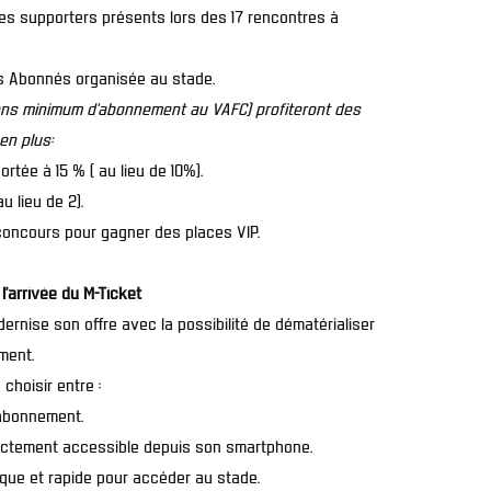
es supporters présents lors des 17 rencontres à
es Abonnés organisée au stade.
ans minimum d’abonnement au VAFC) profiteront des
n plus:
rtée à 15 % ( au lieu de 10%).
u lieu de 2).
-concours pour gagner des places VIP.
l’arrivée du M-Ticket
ernise son offre avec la possibilité de dématérialiser
ment.
choisir entre :
’abonnement.
ectement accessible depuis son smartphone.
tique et rapide pour accéder au stade.