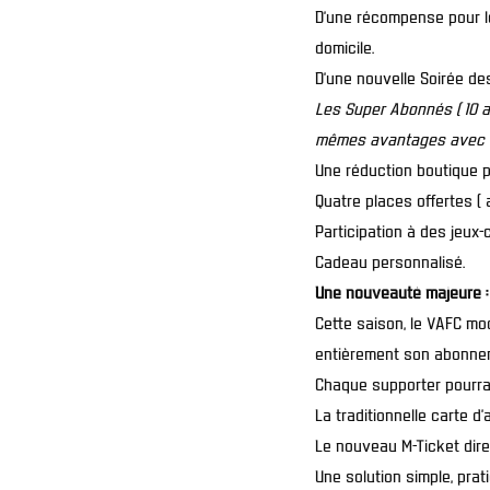
D’une récompense pour l
domicile.
D’une nouvelle Soirée d
Les Super Abonnés ( 10 
mêmes avantages avec e
Une réduction boutique po
Quatre places offertes ( a
Participation à des jeux
Cadeau personnalisé.
Une nouveauté majeure : 
Cette saison, le VAFC mod
entièrement son abonne
Chaque supporter pourra 
La traditionnelle carte d
Le nouveau M-Ticket dir
Une solution simple, pra