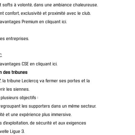
t softs à volonté, dans une ambiance chaleureuse.
t confort, exclusivité et proximité avec le club.
t avantages Premium en cliquant ici
.
les entreprises.
C.
 avantages CSE en cliquant ici
.
n des tribunes
 la tribune Leclercq va fermer ses portes et la
ir les siennes.
plusieurs objectifs :
 regroupant les supporters dans un même secteur.
ilité et une expérience plus immersive.
 d’exploitation, de sécurité et aux exigences
elle Ligue 3.