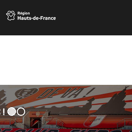
 ! 🔴⚪️