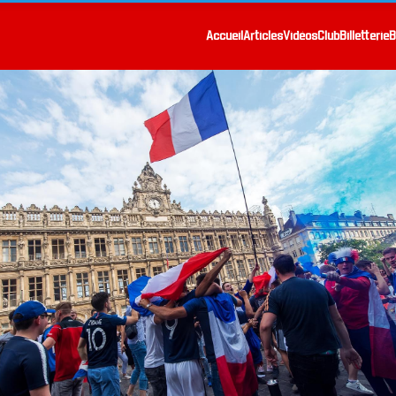
Accueil
Articles
Vidéos
Club
Billetterie
B