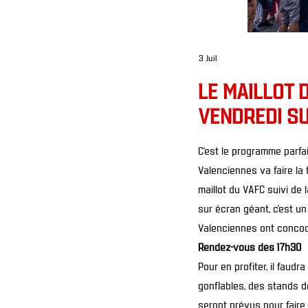
3 Juil
LE MAILLOT 
VENDREDI SU
C’est le programme parfai
Valenciennes va faire la
maillot du VAFC suivi de l
sur écran géant, c’est un
Valenciennes ont concoct
Rendez-vous dès 17h30
Pour en profiter, il faud
gonflables, des stands 
seront prévus pour faire 