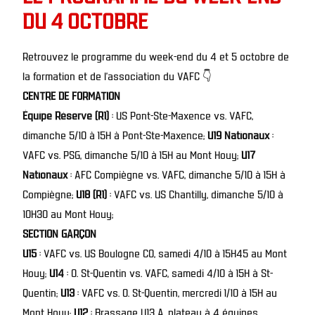
DU 4 OCTOBRE
Retrouvez le programme du week-end du 4 et 5 octobre de
la formation et de l’association du VAFC 👇
CENTRE DE FORMATION
Équipe Réserve (R1)
: US Pont-Ste-Maxence vs. VAFC,
dimanche 5/10 à 15H à Pont-Ste-Maxence;
U19 Nationaux
:
VAFC vs. PSG, dimanche 5/10 à 15H au Mont Houy;
U17
Nationaux
: AFC Compiègne vs. VAFC, dimanche 5/10 à 15H à
Compiègne;
U18 (R1)
: VAFC vs. US Chantilly, dimanche 5/10 à
10H30 au Mont Houy;
SECTION GARÇON
U15
: VAFC vs. US Boulogne CO, samedi 4/10 à 15H45 au Mont
Houy;
U14
: O. St-Quentin vs. VAFC, samedi 4/10 à 15H à St-
Quentin;
U13
: VAFC vs. O. St-Quentin, mercredi 1/10 à 15H au
Mont Houy;
U12
: Brassage U13 A, plateau à 4 équipes,