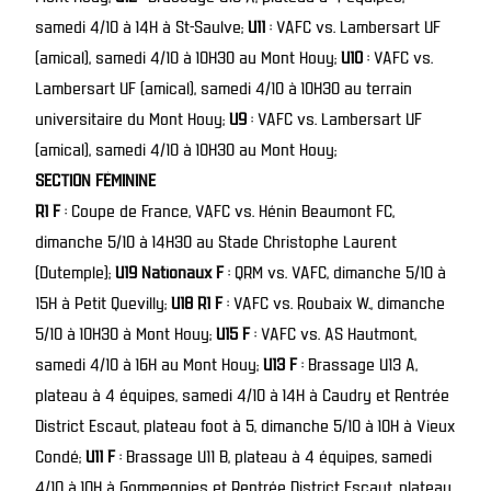
samedi 4/10 à 14H à St-Saulve;
U11
: VAFC vs. Lambersart UF
(amical), samedi 4/10 à 10H30 au Mont Houy;
U10
: VAFC vs.
Lambersart UF (amical), samedi 4/10 à 10H30 au terrain
universitaire du Mont Houy;
U9
: VAFC vs. Lambersart UF
(amical), samedi 4/10 à 10H30 au Mont Houy;
SECTION FÉMININE
R1 F
: Coupe de France, VAFC vs. Hénin Beaumont FC,
dimanche 5/10 à 14H30 au Stade Christophe Laurent
(Dutemple);
U19 Nationaux F
: QRM vs. VAFC, dimanche 5/10 à
15H à Petit Quevilly;
U18 R1 F
: VAFC vs. Roubaix W., dimanche
5/10 à 10H30 à Mont Houy;
U15 F
: VAFC vs. AS Hautmont,
samedi 4/10 à 16H au Mont Houy;
U13 F
: Brassage U13 A,
plateau à 4 équipes, samedi 4/10 à 14H à Caudry et Rentrée
District Escaut, plateau foot à 5, dimanche 5/10 à 10H à Vieux
Condé;
U11 F
: Brassage U11 B, plateau à 4 équipes, samedi
4/10 à 10H à Gommegnies et Rentrée District Escaut, plateau