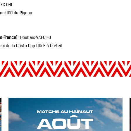
FC 0-11
rnoi U10 de Pignan
e-France)
: Roubaix-VAFC 1-0
oi de la Cristo Cup U15 F à Créteil