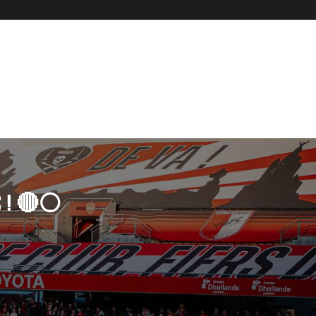
 ! 🔴⚪️