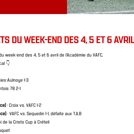
TS DU WEEK-END DES 4, 5 ET 6 AVRI
du week-end des 4, 5 et 6 avril de l’Académie du VAFC,
cal 👇
nies-Aulnoye 1-3
tois 78 2-1
ce)
: Croix vs. VAFC 1-2
nce)
: VAFC vs. Sequedin 1-1, défaite aux T.A.B
 de la Cristo Cup à Créteil
uquet