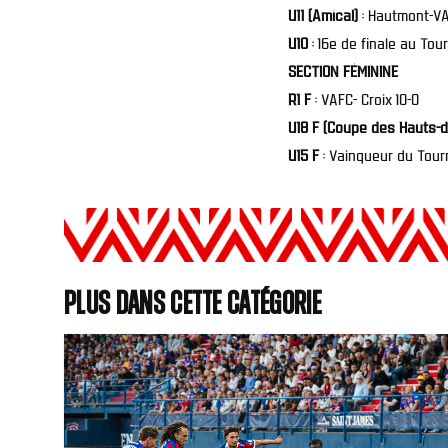
U11 (Amical)
: Hautmont-VA
U10
: 16e de finale au Tou
SECTION FÉMININE
R1 F
: VAFC- Croix 10-0
U18 F (Coupe des Hauts-d
U15 F
: Vainqueur du Tourn
Plus dans cette catégorie