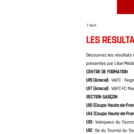
7 Avril
LES RÉSULTA
Découvrez les résultats 
présentés par Liber’Médi
CENTRE DE FORMATION
U19 (Amical)
: VAFC - Feig
U17 (Amical)
: VAFC-FC Man
SECTION GARÇON
U15 (Coupe Hauts-de-Fran
U14 (Coupe Hauts-de-Fra
U13
: Vainqueur du Tournoi
U12
: 6e du Tournoi du To